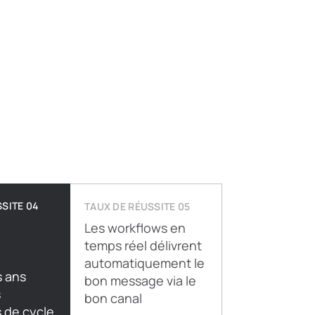
SITE 04
TAUX DE RÉUSSITE 05
×
Les workflows en
temps réel délivrent
automatiquement le
s ans
bon message via le
s
bon canal
 de cycle