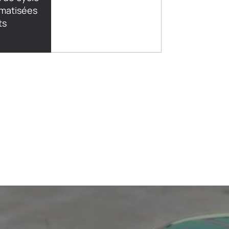
omatisées
ts