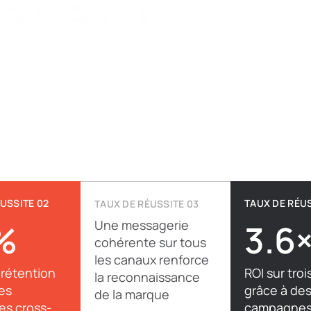
USSITE 02
TAUX DE RÉUS
TAUX DE RÉUSSITE 03
%
Une messagerie
3.6
cohérente sur tous
les canaux renforce
 rétention
ROI sur troi
la reconnaissance
es
grâce à de
de la marque
s cross-
campagnes