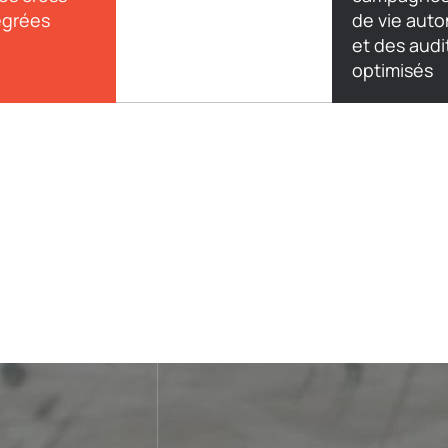
égrées
de vie aut
et des audi
optimisés