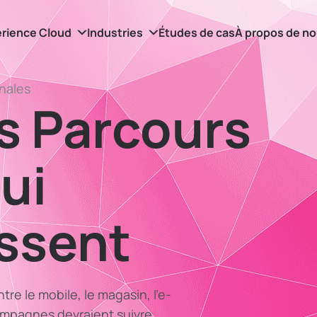
rience Cloud
Industries
Études de cas
À propos de n
nales
s Parcours
ui
ssent
tre le mobile, le magasin, l’e-
campagnes devraient suivre.