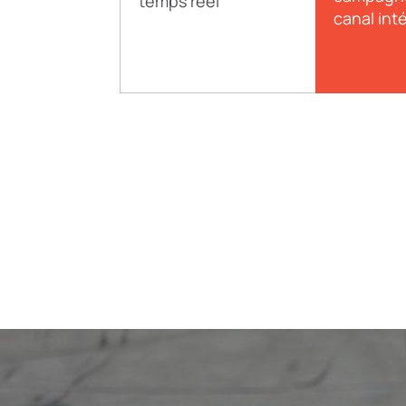
temps réel
canal int