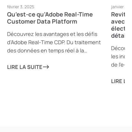
février 3, 2025
janvier 23,
Qu’est-ce qu’Adobe Real-Time
Revital
Customer Data Platform
avec l
électr
Découvrez les avantages et les défis
détail
d’Adobe Real-Time CDP. Du traitement
Découvr
des données en temps réel à la
les indu
génération de contenu dynamique,
de l’e-
découvrez comment cet outil puissant
LIRE LA SUITE
personna
peut aider les entreprises à offrir des
renforce
LIRE LA
expériences client personnalisées — et
conformi
où il pourrait présenter des lacunes.