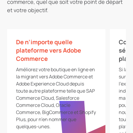
commerce, quel que soit votre point de départ
et votre objectif.
De n’importe quelle
Cons
plateforme vers Adobe
sépa
Commerce
plat
Améliorez votre boutique en ligne en
Si la 
la migrant vers Adobe Commerce et
sur de
Adobe Experience Cloud
depuis
l’expl
toute autre plateforme telle que SAP
indépe
Commerce Cloud, Salesforce
marché
Commerce Cloud, Oracle
pour v
Commerce, BigCommerce et Shopify
nous v
Plus, pour n’en nommer que
toutes
quelques-unes.
platef