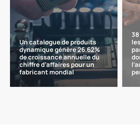
38
Un catalogue de produits
le
dynamique génère 26.62%
pa
de croissance annuelle du
do
chiffre d’affaires pour un
l’
fabricant mondial
pe