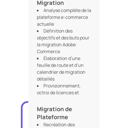
Migration
Analyse complète de la
plateforme e-commerce
actuelle
Définition des
objectifs et des buts pour
la migration Adobe
Commerce
Élaboration d’une
feuille de route et d’un
calendrier de migration
détaillés
Provisionnement,
octroi de licences et
configuration de
l’infrastructure
Migration de
Plateforme
Recréation des