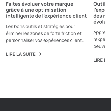
Faites évoluer votre marque
Outils 
grâce à une optimisation
l’expér
intelligente de l’expérience client
des rev
évoluti
Les bons outils et stratégies pour
Apprenez
éliminer les zones de forte friction et
l’expérie
personnaliser vos expériences client
peuvent 
peuvent propulser votre entreprise
de l’équ
vers de nouveaux sommets !
LIRE LA SUITE
aux acti
LIRE LA
aspect d
augment