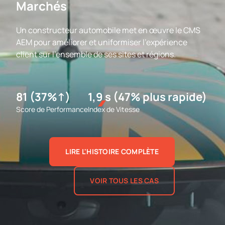
Marchés
Un constructeur automobile met en œuvre le CMS
AEM pour améliorer et uniformiser l'expérience
client sur l'ensemble de ses sites et régions.
81 (37%↑)
1,9 s (47% plus rapide)
Score de Performance
Index de Vitesse
LIRE L'HISTOIRE COMPLÈTE
VOIR TOUS LES CAS