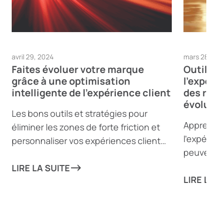
avril 29, 2024
mars 28, 2
Faites évoluer votre marque
Outils 
grâce à une optimisation
l’expér
intelligente de l’expérience client
des rev
évoluti
Les bons outils et stratégies pour
Apprenez
éliminer les zones de forte friction et
l’expérie
personnaliser vos expériences client
peuvent 
peuvent propulser votre entreprise
de l’équ
vers de nouveaux sommets !
LIRE LA SUITE
aux acti
LIRE LA
aspect d
augment