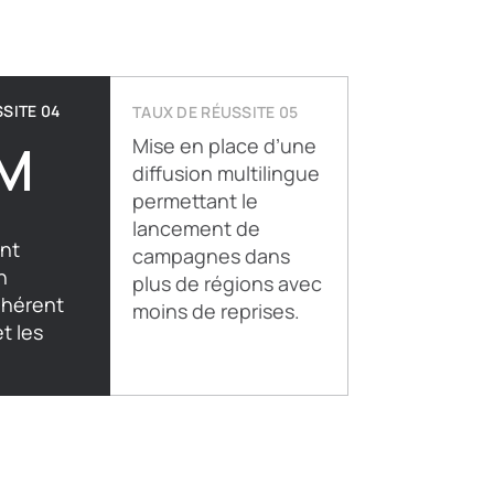
SITE 04
TAUX DE RÉUSSITE 05
 M
Mise en place d’une
diffusion multilingue
permettant le
lancement de
nt
campagnes dans
n
plus de régions avec
ohérent
moins de reprises.
t les