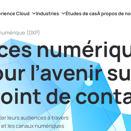
rience Cloud
Industries
Études de cas
À propos de n
 numérique (DXP)
ces numériq
ur l’avenir su
oint de cont
er leurs audiences à travers
es et les canaux numériques