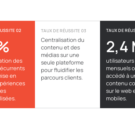
USSITE 02
TAUX DE RÉUS
TAUX DE RÉUSSITE 03
 %
Centralisation du
2,4
contenu et des
médias sur une
tion des
utilisateurs
seule plateforme
 récurrents
mensuels o
pour fluidifier les
mise en
accédé à u
parcours clients.
xpériences
contenu c
es
sur le web e
isées.
mobiles.