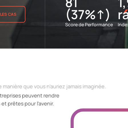
81
1
(37%↑)
r
 LES CAS
Score de Performance
Inde
e manière que vous n’auriez jamais imaginée.
ntreprises peuvent rendre
t prêtes pour l’avenir.