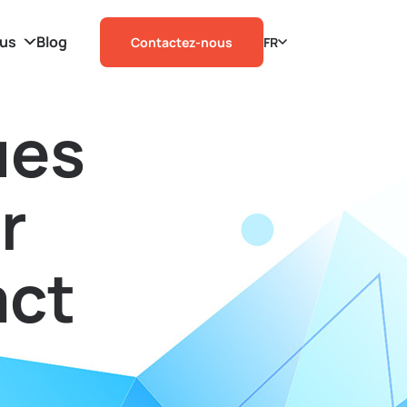
ous
Blog
Contactez-nous
FR
ues
r
act