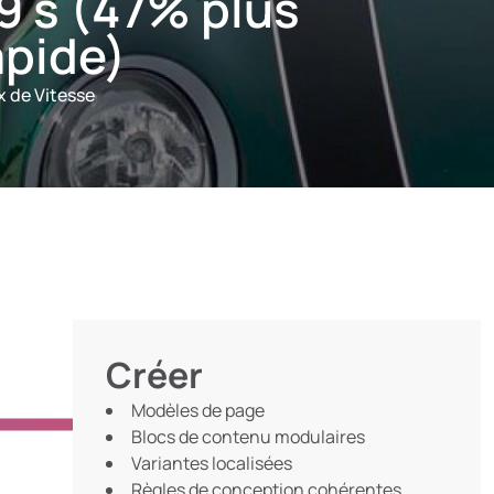
,9 s (47% plus
apide)
x de Vitesse
Créer
Modèles de page
Blocs de contenu modulaires
Variantes localisées
Règles de conception cohérentes