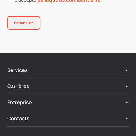
Parlons-en
Services
Adobe Experience Cloud
Carrières
Expérience Client & Personnalisation
Centre d’Excellence
Systèmes Numériques d’Entreprise
Entreprise
Carrières
Commerce numérique
À propos de nous
Axamit Community
Marketing Digital & CRM
Contacts
Notre Équipe
Gestion et Gouvernance des Données
Partenariat
IA & Flux de travail intelligent