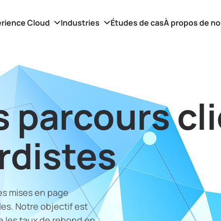
rience Cloud
Industries
Études de cas
À propos de n
 parcours cl
rdistes
es mises en page
les. Notre objectif est
e les taux de rebond en