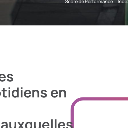
Score de Performance
Inde
es
idiens en
auxquelles