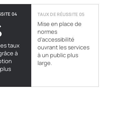
SITE 04
TAUX DE RÉUSSITE 05
%
Mise en place de
normes
d’accessibilité
des taux
ouvrant les services
grâce à
à un public plus
tion
large.
 plus