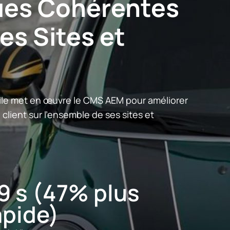
es Cohérentes
les Sites et
le met en œuvre le CMS AEM pour améliorer
 client sur l'ensemble de ses sites et
,9 s (47% plus
apide)