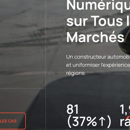
Numériqu
sur Tous 
Marchés
Un constructeur automobi
et uniformiser l'expérience
régions.
81
1
(37%↑)
r
 LES CAS