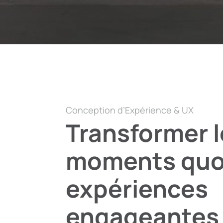
Conception d’Expérience & UX
Transformer l
moments quot
expériences
engageantes 