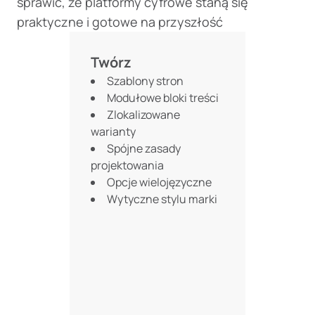
sprawić, że platformy cyfrowe staną się
praktyczne i gotowe na przyszłość
Twórz
Szablony stron
Modułowe bloki treści
Zlokalizowane
warianty
Spójne zasady
projektowania
Opcje wielojęzyczne
Wytyczne stylu marki