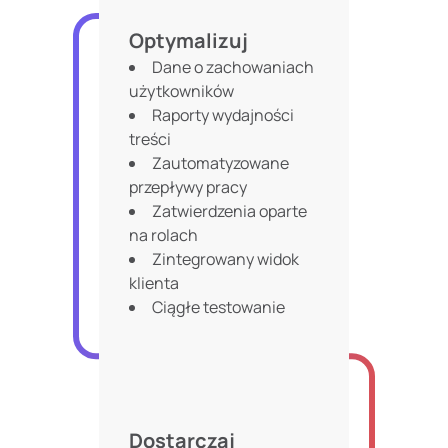
Optymalizuj
Dane o zachowaniach
użytkowników
Raporty wydajności
treści
Zautomatyzowane
przepływy pracy
Zatwierdzenia oparte
na rolach
Zintegrowany widok
klienta
Ciągłe testowanie
Dostarczaj