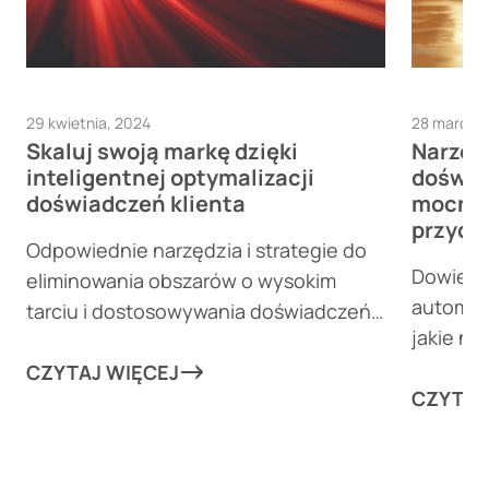
29 kwietnia, 2024
28 marca,
Skaluj swoją markę dzięki
Narzęd
inteligentnej optymalizacji
doświa
doświadczeń klienta
mocnie
przyc
Odpowiednie narzędzia i strategie do
Dowiedz 
eliminowania obszarów o wysokim
automaty
tarciu i dostosowywania doświadczeń
jakie n
klientów mogą wznieść Twój biznes na
przekier
nowe wyżyny!
CZYTAJ WIĘCEJ
rutynowy
CZYTAJ
w każdy
marketi