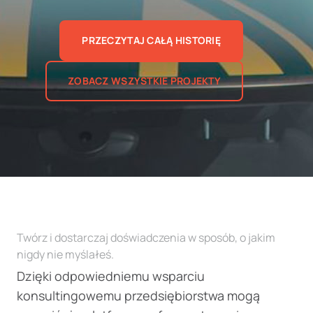
PRZECZYTAJ CAŁĄ HISTORIĘ
ZOBACZ WSZYSTKIE PROJEKTY
Twórz i dostarczaj doświadczenia w sposób, o jakim
nigdy nie myślałeś.
Dzięki odpowiedniemu wsparciu
konsultingowemu przedsiębiorstwa mogą