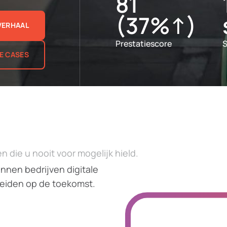
81
(37%↑)
 VERHAAL
Prestatiescore
S
LE CASES
 die u nooit voor mogelijk hield.
nnen bedrijven digitale
reiden op de toekomst.