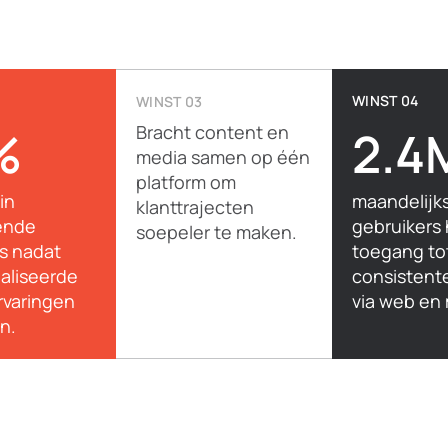
WINST 04
WINST 03
%
Bracht content en
2.4
media samen op één
platform om
in
maandelijk
klanttrajecten
ende
gebruikers
soepeler te maken.
s nadat
toegang to
aliseerde
consistent
ervaringen
via web en 
n.