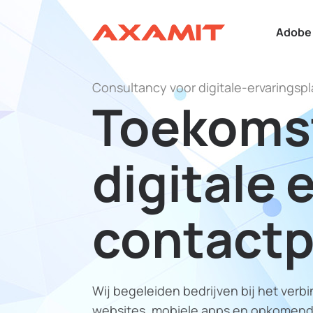
Adobe 
Consultancy voor digitale-ervaringsp
Toekoms
digitale 
contact
Wij begeleiden bedrijven bij het verb
websites, mobiele apps en opkomende