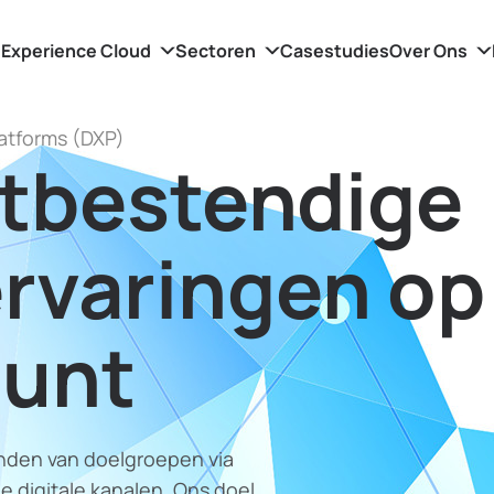
Experience Cloud
Sectoren
Casestudies
Over Ons
latforms (DXP)
tbestendige
ervaringen op
punt
inden van doelgroepen via
 digitale kanalen. Ons doel