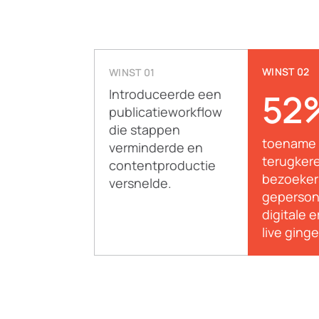
WINST 02
WINST 01
Introduceerde een
52
publicatieworkflow
die stappen
toename 
verminderde en
terugker
contentproductie
bezoeker
versnelde.
geperson
digitale 
live ginge