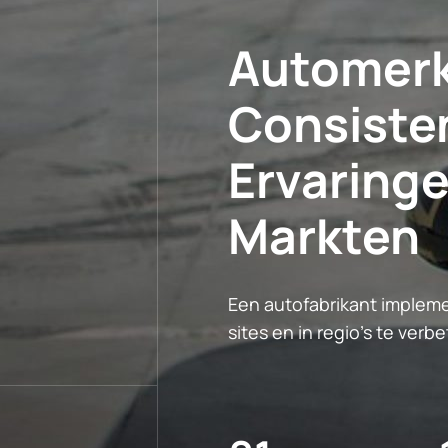
Automerk
Consisten
Ervaringe
Markten
Een autofabrikant implem
sites en in regio's te ver