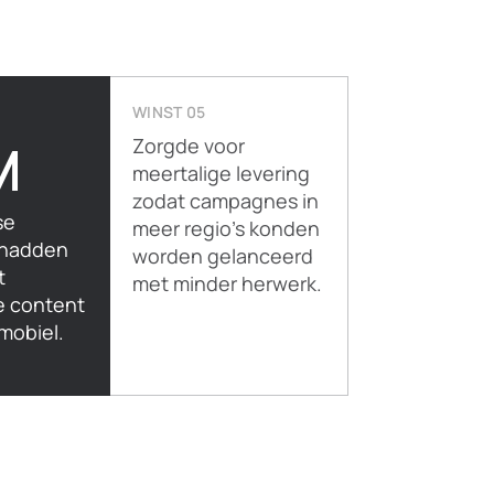
WINST 05
M
Zorgde voor
meertalige levering
zodat campagnes in
se
meer regio’s konden
 hadden
worden gelanceerd
t
met minder herwerk.
e content
mobiel.