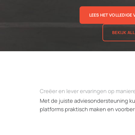
LEES HET VOLLEDIGE
BEKIJK AL
Creëer en lever ervaringen op manieren
Met de juiste adviesondersteuning ku
platforms praktisch maken en voorbe