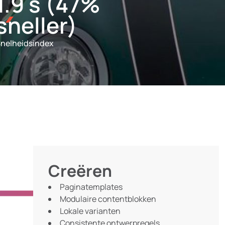
1.9 s (47%
sneller)
nelheidsindex
Creëren
Paginatemplates
Modulaire contentblokken
Lokale varianten
Consistente ontwerpregels