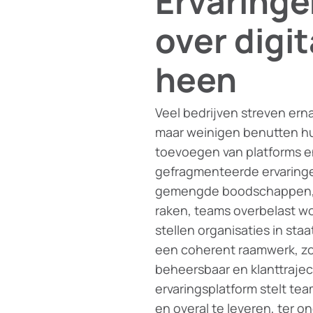
Ervaringe
over digi
heen
Veel bedrijven streven erna
maar weinigen benutten hu
toevoegen van platforms en
gefragmenteerde ervaringe
gemengde boodschappen, w
raken, teams overbelast w
stellen organisaties in sta
een coherent raamwerk, zo
beheersbaar en klanttraject
ervaringsplatform stelt tea
en overal te leveren, ter o