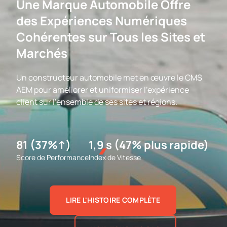
Une Marque Automobile Offre
des Expériences Numériques
Cohérentes sur Tous les Sites et
Marchés
Un constructeur automobile met en œuvre le CMS
AEM pour améliorer et uniformiser l'expérience
client sur l'ensemble de ses sites et régions.
81 (37%↑)
1,9 s (47% plus rapide)
Score de Performance
Index de Vitesse
LIRE L'HISTOIRE COMPLÈTE