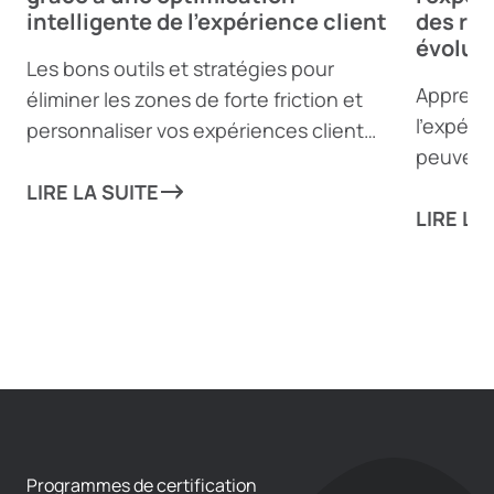
intelligente de l’expérience client
des rev
évoluti
Les bons outils et stratégies pour
Apprenez
éliminer les zones de forte friction et
l’expérie
personnaliser vos expériences client
peuvent 
peuvent propulser votre entreprise
de l’équ
vers de nouveaux sommets !
LIRE LA SUITE
aux acti
LIRE LA
aspect d
augment
Programmes de certification