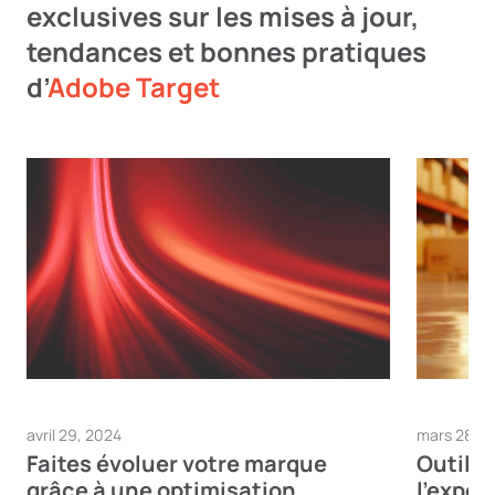
exclusives sur les mises à jour,
tendances et bonnes pratiques
d’
Adobe Target
avril 29, 2024
mars 28, 2
Faites évoluer votre marque
Outils 
grâce à une optimisation
l’expér