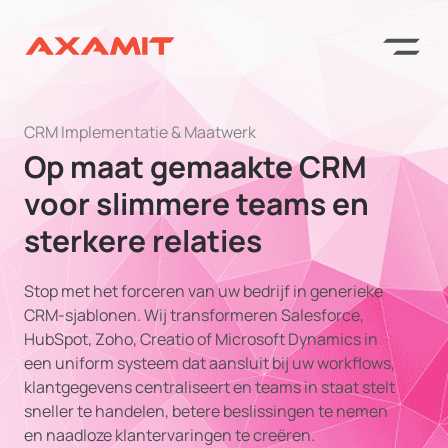
CRM Implementatie & Maatwerk
Op maat gemaakte CRM
voor slimmere teams en
sterkere relaties
Stop met het forceren van uw bedrijf in generieke
CRM-sjablonen. Wij transformeren Salesforce,
HubSpot, Zoho, Creatio of Microsoft Dynamics in
een uniform systeem dat aansluit bij uw workflows,
klantgegevens centraliseert en teams in staat stelt
sneller te handelen, betere beslissingen te nemen
en naadloze klantervaringen te creëren.