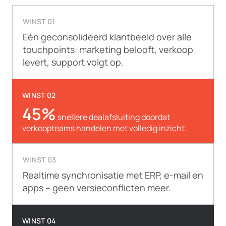
WINST 01
Eén geconsolideerd klantbeeld over alle
touchpoints: marketing belooft, verkoop
levert, support volgt op.
WINST 02
45%
snellere dealafsluiting doordat
verkoopteams handelen met volledig inzicht.
WINST 03
Realtime synchronisatie met ERP, e-mail en
apps – geen versieconflicten meer.
WINST 04