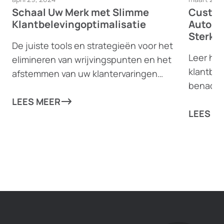
Schaal Uw Merk met Slimme
Custom
Klantbelevingoptimalisatie
Automa
Sterke
De juiste tools en strategieën voor het
Leer ho
elimineren van wrijvingspunten en het
klantbe
afstemmen van uw klantervaringen
benader
kunnen uw bedrijf naar nieuwe
helpen 
hoogten brengen!
LEES MEER
verplaat
LEES M
strategi
van uw 
op te sc