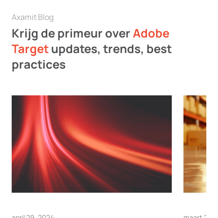
Axamit Blog
Krijg de primeur over
Adobe
Target
updates, trends, best
practices
april 29, 2024
maart 28, 