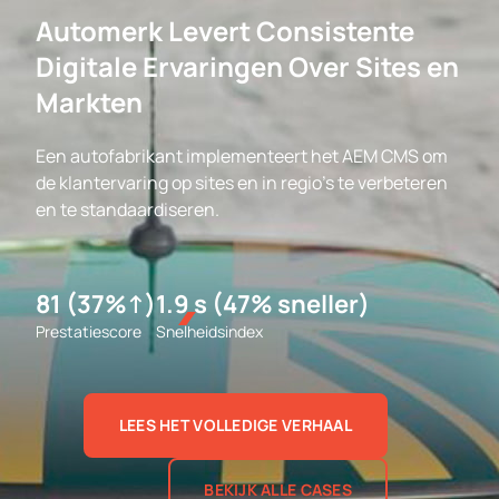
Automerk Levert Consistente
Digitale Ervaringen Over Sites en
Markten
Een autofabrikant implementeert het AEM CMS om
de klantervaring op sites en in regio's te verbeteren
en te standaardiseren.
81 (37%↑)
1.9 s (47% sneller)
Prestatiescore
Snelheidsindex
LEES HET VOLLEDIGE VERHAAL
BEKIJK ALLE CASES