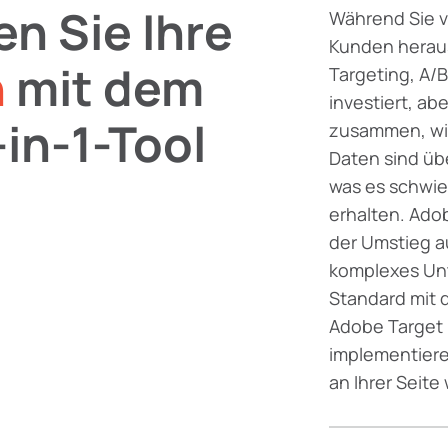
en Sie Ihre
Während Sie v
Kunden heraus
n
mit dem
Targeting, A
investiert, ab
-in-1-Tool
zusammen, wie 
Daten sind üb
was es schwier
erhalten. Ado
der Umstieg a
komplexes Unt
Standard mit 
Adobe Target 
implementiere
an Ihrer Seite