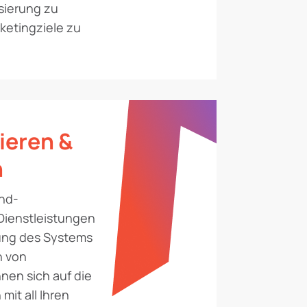
isierung zu
ketingziele zu
ieren &
n
End-
Dienstleistungen
tung des Systems
n von
nen sich auf die
mit all Ihren