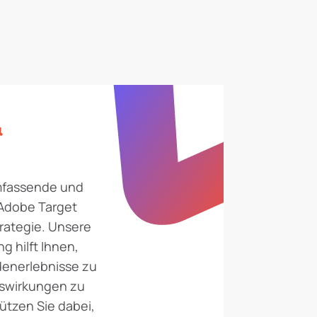
&
umfassende und
Adobe Target
rategie. Unsere
g hilft Ihnen,
denerlebnisse zu
uswirkungen zu
ützen Sie dabei,