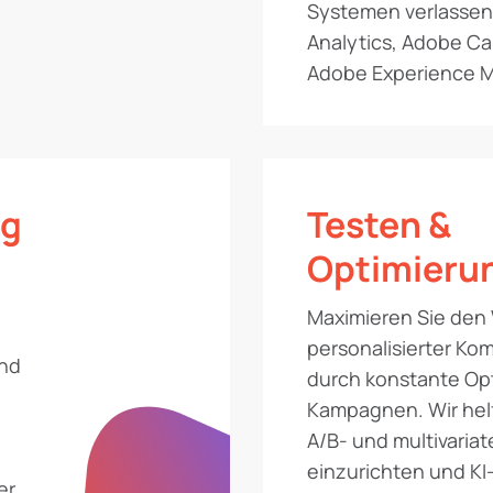
Systemen verlassen
Analytics, Adobe C
Adobe Experience 
ng
Testen &
Optimieru
Maximieren Sie den
personalisierter Ko
und
durch konstante Opt
Kampagnen. Wir hel
A/B- und multivariat
einzurichten und KI
er