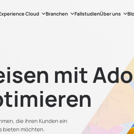
Experience Cloud
Branchen
Fallstudien
Über uns
Bl
isen mit Ad
ptimieren
hmen, die ihren Kunden ein
is bieten möchten.