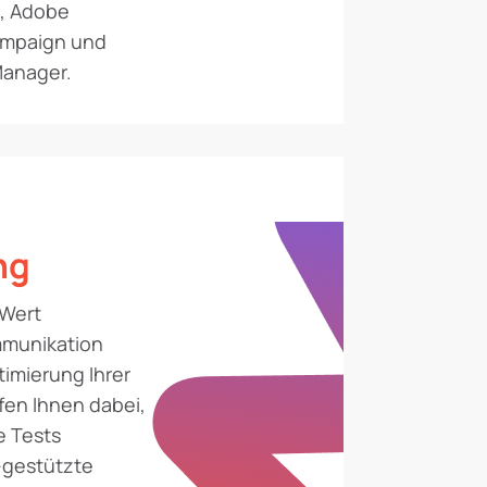
, Adobe
ampaign und
Manager.
ng
 Wert
mmunikation
imierung Ihrer
fen Ihnen dabei,
e Tests
-gestützte