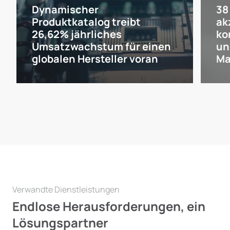
Dynamischer
38
Produktkatalog treibt
ak
26,62% jährliches
ko
Umsatzwachstum für einen
un
globalen Hersteller voran
Ma
Verwandte Dienstleistungen
Endlose Herausforderungen, ein
Lösungspartner