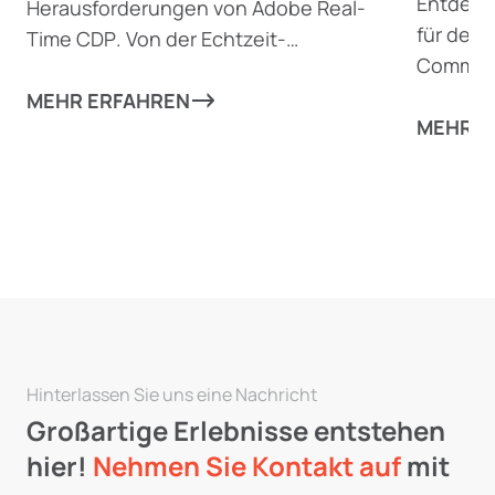
Entdeck
Herausforderungen von Adobe Real-
für den 
Time
CDP
. Von der Echtzeit-
Commerc
Datenverarbeitung bis zur
Sie Cus
dynamischen Inhaltserstellung
MEHR ERFAHREN
persona
MEHR E
erfahren Sie, wie dieses
steiger
leistungsstarke Tool Unternehmen
können.
dabei unterstützen kann,
personalisierte Kundenerlebnisse zu
fördern – und wo es möglicherweise an
seine Grenzen stößt.
Hinterlassen Sie uns eine Nachricht
Großartige Erlebnisse entstehen
hier!
Nehmen Sie Kontakt auf
mit