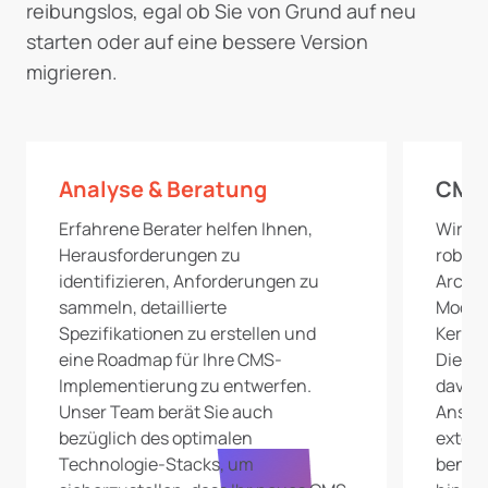
reibungslos, egal ob Sie von Grund auf neu
starten oder auf eine bessere Version
migrieren.
Analyse & Beratung
CMS-
Erfahrene Berater helfen Ihnen,
Wir be
Herausforderungen zu
robus
identifizieren, Anforderungen zu
Archit
sammeln, detaillierte
Modul
Spezifikationen zu erstellen und
Kernfu
eine Roadmap für Ihre CMS-
Dies v
Implementierung zu entwerfen.
davon,
Unser Team berät Sie auch
Anschl
bezüglich des optimalen
exter
Technologie-Stacks, um
benutz