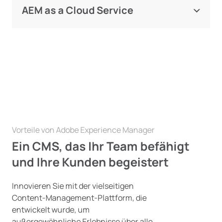
von AEM Classic bei, profitieren Sie aber vom
AEM as a Cloud Service
Cloud-Hosting.
Machen Sie Ihre Online-Angebote
zukunftssicher mit einer Cloud-nativen AEM-
Lösung.
Vorteile von Adobe Experience Manager
Ein CMS, das Ihr Team befähigt
und Ihre Kunden begeistert
Innovieren Sie mit der vielseitigen
Content-Management-Plattform, die
entwickelt wurde, um
außergewöhnliche Erlebnisse über alle