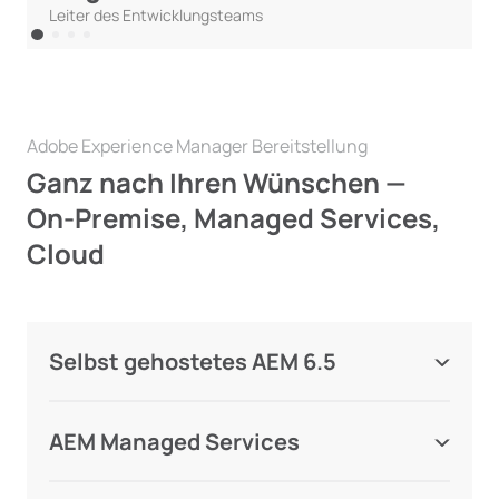
Leiter des Entwicklungsteams
Adobe Experience Manager Bereitstellung
Ganz nach Ihren Wünschen —
On-Premise, Managed Services,
Cloud
Selbst gehostetes AEM 6.5
Behalten Sie mit dem selbst gehosteten AEM
Classic die volle Kontrolle über Ihre Websites
AEM Managed Services
und Anwendungen.
Behalten Sie das Aussehen und die Bedienung