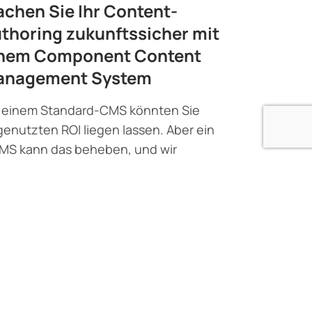
chen Sie Ihr Content-
thoring zukunftssicher mit
nem Component Content
anagement System
 einem Standard-CMS könnten Sie
enutzten ROI liegen lassen. Aber ein
MS kann das beheben, und wir
lären Ihnen wie.
x Shlyannikov
•
Juni 7, 2024