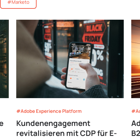
#Marketo
#Adobe Experience Platform
#Ad
e
Kundenengagement
Ad
revitalisieren mit CDP für E-
B