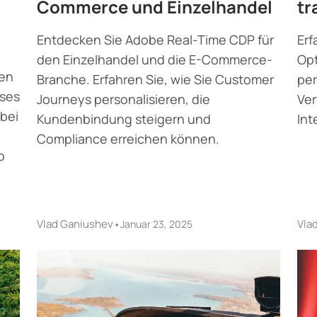
Commerce und Einzelhandel
tr
Entdecken Sie Adobe Real-Time CDP für
Erf
den Einzelhandel und die E-Commerce-
Opt
hen
Branche. Erfahren Sie, wie Sie Customer
per
eses
Journeys personalisieren, die
Ver
bei
Kundenbindung steigern und
Int
Compliance erreichen können.
o
Vlad Ganiushev
•
Vla
Januar 23, 2025