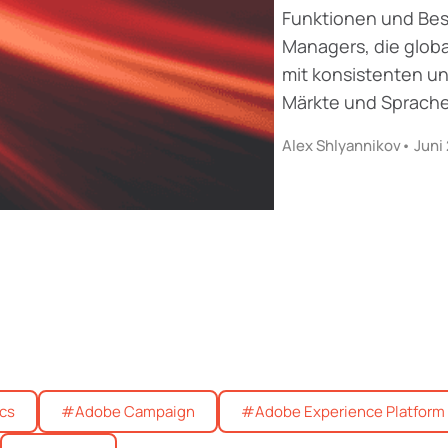
Funktionen und Best
Managers, die glob
mit konsistenten un
Märkte und Sprache
Alex Shlyannikov
• Juni
cs
#Adobe Campaign
#Adobe Experience Platform