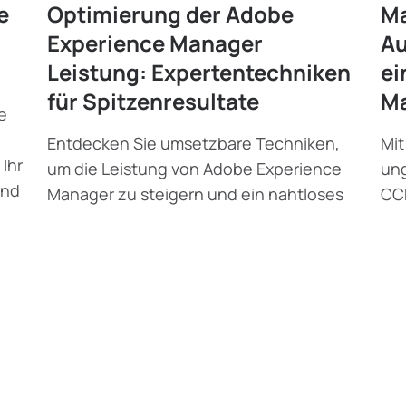
e
Optimierung der Adobe
Ma
Experience Manager
Au
Leistung: Expertentechniken
ei
für Spitzenresultate
M
e
Entdecken Sie umsetzbare Techniken,
Mit
 Ihr
um die Leistung von Adobe Experience
ung
und
Manager zu steigern und ein nahtloses
CC
Erlebnis für Ihre Benutzer zu
erk
gewährleisten.
Alex Shlyannikov
•
Ale
September 6, 2024