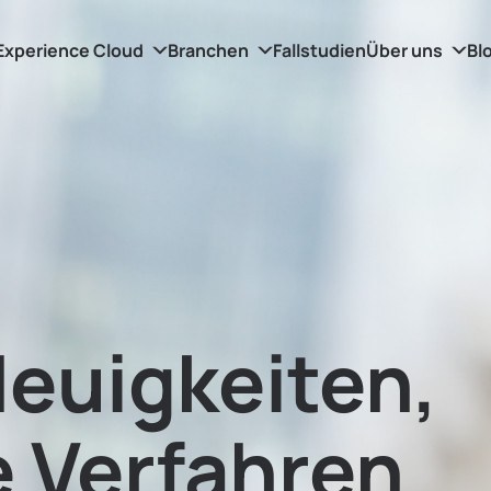
Experience Cloud
Branchen
Fallstudien
Über uns
Bl
Neuigkeiten,
 Verfahren