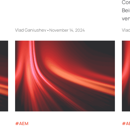
Com
Bei
ver
Vlad Ganiushev
•
Vla
November 14, 2024
#AEM
#A