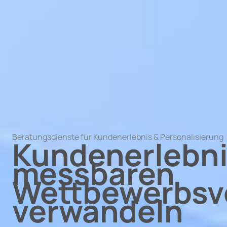
Beratungsdienste für Kundenerlebnis & Personalisierung
Kundenerlebni
messbaren
Wettbewerbsvo
verwandeln