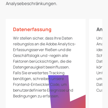
Analysebeschränkungen.
Datenerfassung
Anal
Wir stellen sicher, dass Ihre Daten
Unsere
reibungslos an die Adobe Analytics-
Analyt
Erfassungsserver fließen und die
identi
Geschäftslogik und -regeln alle
Schwac
Faktoren berücksichtigen, die die
Dateni
Datengenauigkeit beeinflussen.
könnte
Falls Sie erweitertes Tracking
Unter
benötigen, schreiben unsere
umfass
Frontend-Entwickler Code, um
Daten
benutzerdefinierte Ereignisse und
Custom
Bedingungen zu erfassen.