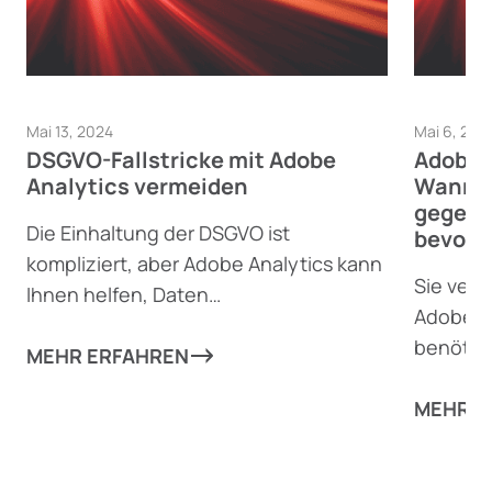
Mai 13, 2024
Mai 6, 202
DSGVO-Fallstricke mit Adobe
Adobe A
Analytics vermeiden
Wann A
gegenü
Die Einhaltung der DSGVO ist
bevorz
kompliziert, aber Adobe Analytics kann
Sie vers
Ihnen helfen, Daten
Adobe A
datenschutzkonform mit DSGVO-
benötig
zentrierten Funktionen zu sammeln.
MEHR ERFAHREN
Vergleic
Ihnen di
MEHR E