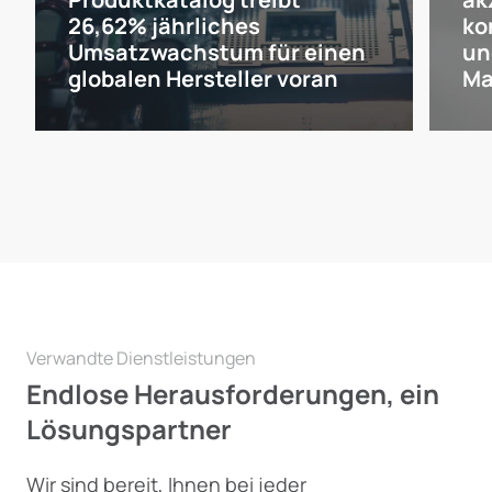
26,62% jährliches
ko
Umsatzwachstum für einen
un
globalen Hersteller voran
Ma
Verwandte Dienstleistungen
Endlose Herausforderungen, ein
Lösungspartner
Wir sind bereit, Ihnen bei jeder