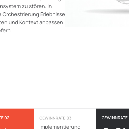
system zu stören. In
e Orchestrierung Erlebnisse
alten und Kontext anpassen
efern.
E 02
GEWINNRATE 
GEWINNRATE 03
Implementierung