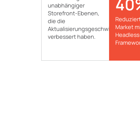
40
unabhängiger
Storefront-Ebenen,
Reduzier
die die
Market mi
Aktualisierungsgeschwindigkeit
Headless
verbessert haben.
Framewor