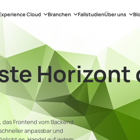
Experience Cloud
Branchen
Fallstudien
Über uns
Bl
ste Horizont
, das Frontend vom Backend
, schneller anpassbar und
öglicht es, Handel auf jedem