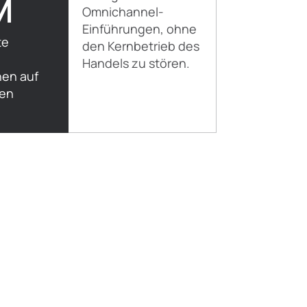
M
Omnichannel-
Einführungen, ohne
te
den Kernbetrieb des
Handels zu stören.
nen auf
ten