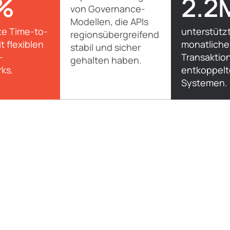
%
2.2
von Governance-
Modellen, die APIs
te Time-to-
unterstütz
regionsübergreifend
t flexiblen
monatliche
stabil und sicher
-
Transaktio
gehalten haben.
ks.
entkoppel
Systemen.