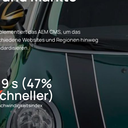
mplementiert das AEM CMS, um das
schiedene Websites und Regionen hinweg
dardisieren.
.9 s (47%
chneller)
chwindigkeitsindex