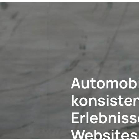
Automobil
konsisten
Erlebniss
Websites