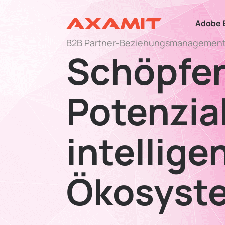
Adobe 
B2B Partner-Beziehungsmanagemen
Schöpfen
Potenzial
intellige
Ökosyst