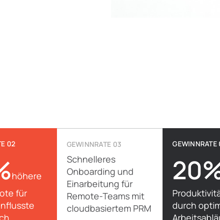
E 02
GEWINNRATE 
GEWINNRATE 03
%
Schnelleres
20
Onboarding und
höhere
Einarbeitung für
ote für
Produktivit
Remote-Teams mit
nflusste
durch optim
cloudbasiertem PRM
rch
Arbeitsabl