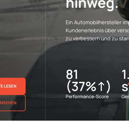
hinweg.
Ein Automobilhersteller i
Kundenerlebnis über ver
zu verbessern und zu stan
81
1
(37%↑)
s
E LESEN
Performance-Score
Ges
ANSEHEN