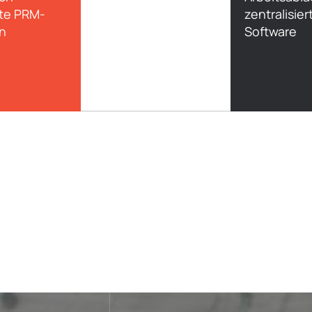
nte PRM-
zentralisie
n
Software