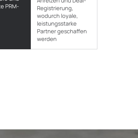
Anreizen und Deal-
rte PRM-
Registrierung,
wodurch loyale,
leistungsstarke
Partner geschaffen
werden