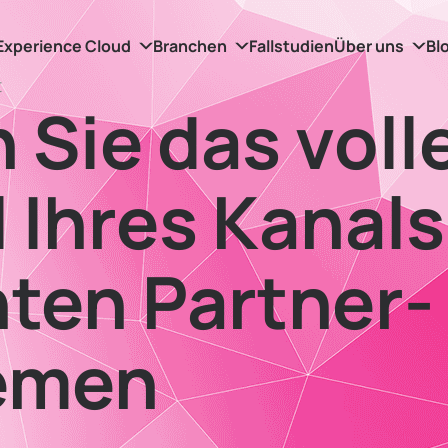
Experience Cloud
Branchen
Fallstudien
Über uns
Bl
t
 Sie das voll
 Ihres Kanals
nten Partner-
emen