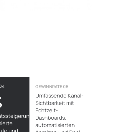
04
GEWINNRATE 05
%
Umfassende Kanal-
Sichtbarkeit mit
Echtzeit-
ätssteigerung
Dashboards,
ierte
automatisierten
äufe und