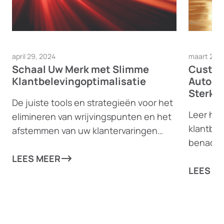
april 29, 2024
maart 28, 
Schaal Uw Merk met Slimme
Custom
Klantbelevingoptimalisatie
Automa
Sterke
De juiste tools en strategieën voor het
Leer ho
elimineren van wrijvingspunten en het
klantbe
afstemmen van uw klantervaringen
benader
kunnen uw bedrijf naar nieuwe
helpen 
hoogten brengen!
LEES MEER
verplaat
LEES M
strategi
van uw 
op te sc