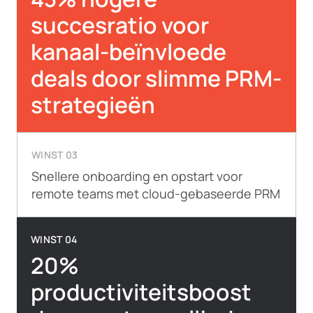
succesratio voor
kanaal-beïnvloede
deals door slimme PRM-
strategieën
WINST 03
Snellere onboarding en opstart voor
remote teams met cloud-gebaseerde PRM
WINST 04
20%
productiviteitsboost