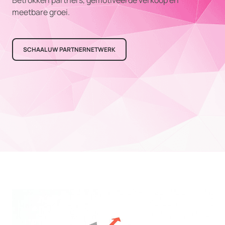
Betrokken partners, gemotiveerde verkoop en
meetbare groei.
SCHAAL UW PARTNERNETWERK