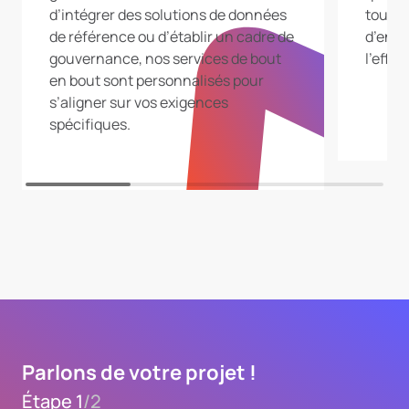
d’intégrer des solutions de données
tout l
de référence ou d’établir un cadre de
d’entr
gouvernance, nos services de bout
l’effic
en bout sont personnalisés pour
s’aligner sur vos exigences
spécifiques.
Parlons de votre projet !
Étape 1
/
2