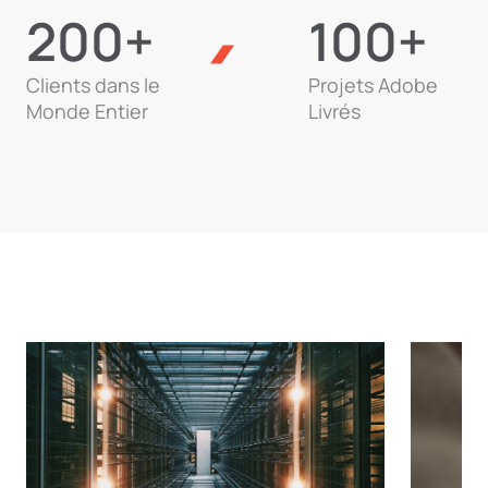
200+
100+
Clients dans le
Projets Adobe
Monde Entier
Livrés