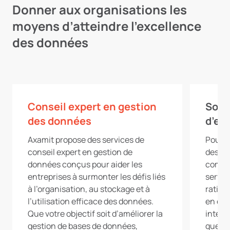
Donner aux organisations les
moyens d’atteindre l’excellence
des données
Conseil expert en gestion
Sout
des données
d’en
Axamit propose des services de
Pour l
conseil expert en gestion de
des e
données conçus pour aider les
comple
entreprises à surmonter les défis liés
servic
à l’organisation, au stockage et à
ration
l’utilisation efficace des données.
en œuv
Que votre objectif soit d’améliorer la
intégr
gestion de bases de données,
que vo