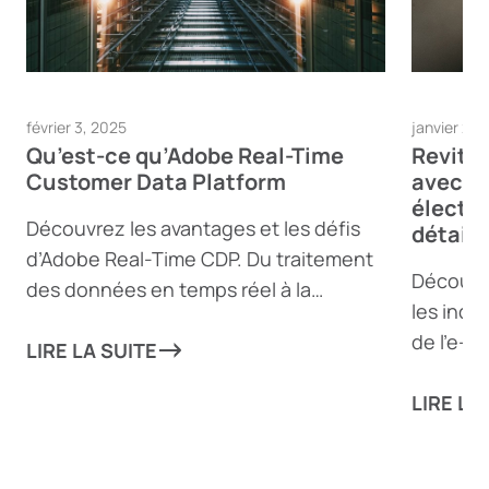
février 3, 2025
janvier 23,
Qu’est-ce qu’Adobe Real-Time
Revital
Customer Data Platform
avec l
électr
Découvrez les avantages et les défis
détail
d’Adobe Real-Time CDP. Du traitement
Découvr
des données en temps réel à la
les indu
génération de contenu dynamique,
de l’e-
découvrez comment cet outil puissant
LIRE LA SUITE
personna
peut aider les entreprises à offrir des
renforce
LIRE LA
expériences client personnalisées — et
conformi
où il pourrait présenter des lacunes.