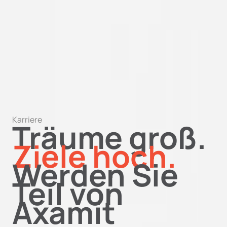
Karriere
Träume groß.
Ziele hoch.
Werden Sie
Teil von
Axamit