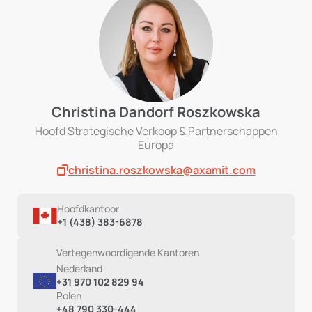
Christina Dandorf Roszkowska
Hoofd Strategische Verkoop & Partnerschappen
Europa
christina.roszkowska@axamit.com
Hoofdkantoor
+1 (438) 383-6878
Vertegenwoordigende Kantoren
Nederland
+31 970 102 829 94
Polen
+48 790 330-444