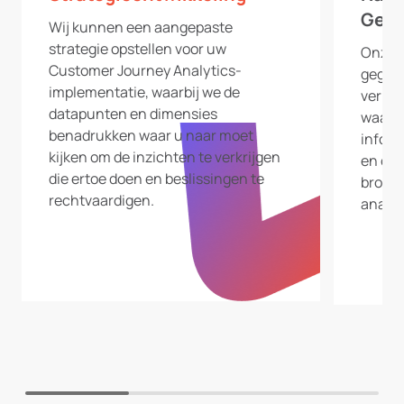
Gege
Wij kunnen een aangepaste
strategie opstellen voor uw
Onze e
Customer Journey Analytics-
gegeve
implementatie, waarbij we de
verbin
datapunten en dimensies
waarbo
benadrukken waar u naar moet
inform
kijken om de inzichten te verkrijgen
en con
die ertoe doen en beslissingen te
bron v
rechtvaardigen.
analys