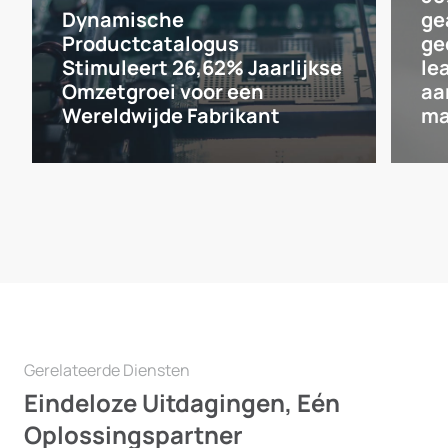
Dynamische
ge
Productcatalogus
ge
Stimuleert 26,62% Jaarlijkse
le
Omzetgroei voor een
aa
Wereldwijde Fabrikant
ma
Gerelateerde Diensten
Eindeloze Uitdagingen, Eén
Oplossingspartner