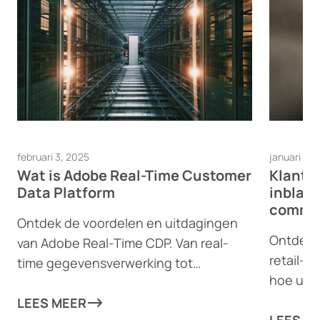
februari 3, 2025
januari 23
Wat is Adobe Real-Time Customer
Klantb
Data Platform
inblaz
commer
Ontdek de voordelen en uitdagingen
Ontdek 
van Adobe Real-Time CDP. Van real-
retail- 
time gegevensverwerking tot
hoe u kl
dynamische contentgeneratie, ontdek
betrokk
hoe deze krachtige tool bedrijven kan
LEES MEER