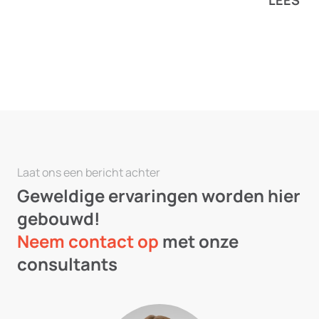
complia
LEES M
helpen gepersonaliseerde
klantervaringen te creëren – en waar
deze tekort kan schieten.
Laat ons een bericht achter
Geweldige ervaringen worden hier
gebouwd!
Neem contact op
met onze
consultants