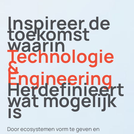
Inspireer de
toekomst
waarin
Technologie
&
Engineering
Herdefinieert
wat mogelijk
is
Door ecosystemen vorm te geven en