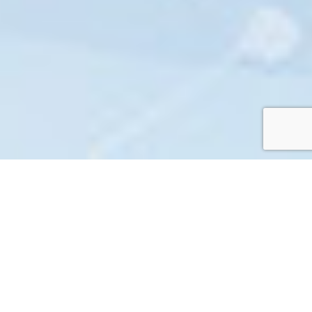
Slimme
Geïntegreerde
Digitale Ervaringen