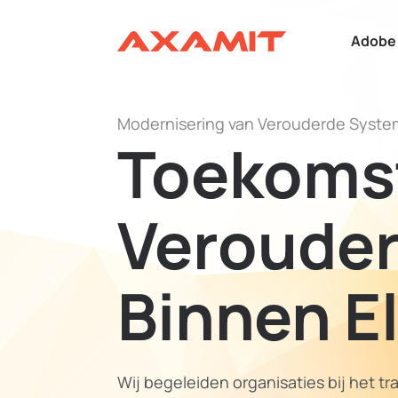
Adobe 
Modernisering van Verouderde Syst
Toekoms
Veroude
Binnen El
Wij begeleiden organisaties bij het 