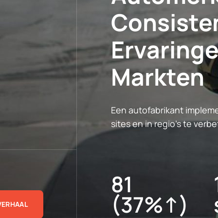
Consisten
Ervaringe
Markten
Een autofabrikant implem
sites en in regio's te ver
81
(37%↑)
 VERHAAL