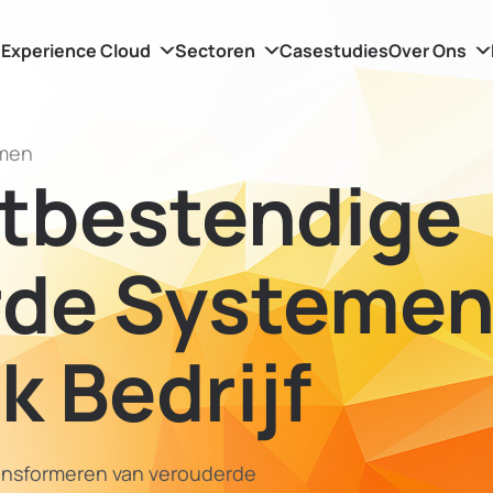
Experience Cloud
Sectoren
Casestudies
Over Ons
emen
tbestendige
rde Systeme
k Bedrijf
transformeren van verouderde