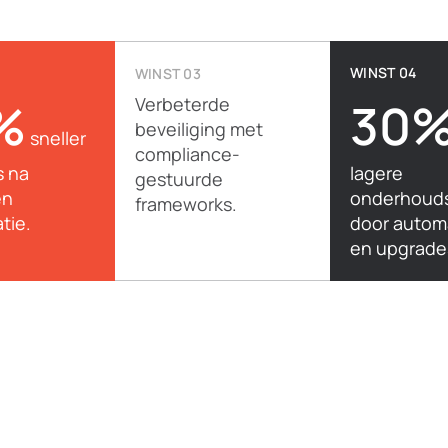
WINST 04
WINST 03
%
Verbeterde
30
beveiliging met
sneller
compliance-
s na
lagere
gestuurde
en
onderhouds
frameworks.
tie.
door autom
en upgrade