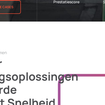
Prestatiescore
S
LE CASES
emen
r
gsoplossingen
rde
 Snelheid