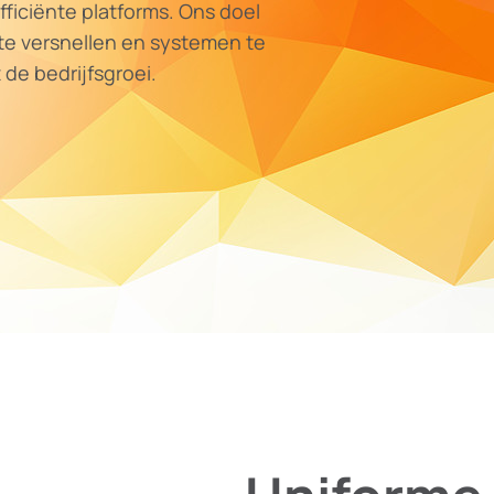
fficiënte platforms. Ons doel
 te versnellen en systemen te
de bedrijfsgroei.