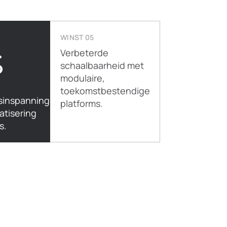
WINST 05
%
Verbeterde
schaalbaarheid met
modulaire,
toekomstbestendige
inspanning
platforms.
atisering
s.