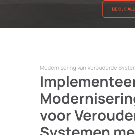
BEKIJK AL
Modernisering van Verouderde Syst
Implementee
Moderniserin
voor Veroude
Systemen met