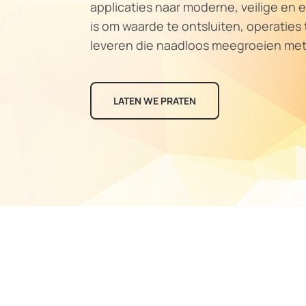
applicaties naar moderne, veilige en e
is om waarde te ontsluiten, operaties
leveren die naadloos meegroeien met 
LATEN WE PRATEN