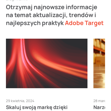
Otrzymaj najnowsze informacje
na temat aktualizacji, trendów i
najlepszych praktyk
Adobe Target
29 kwietnia, 2024
28 marca,
Skaluj swoją markę dzięki
Narzęd