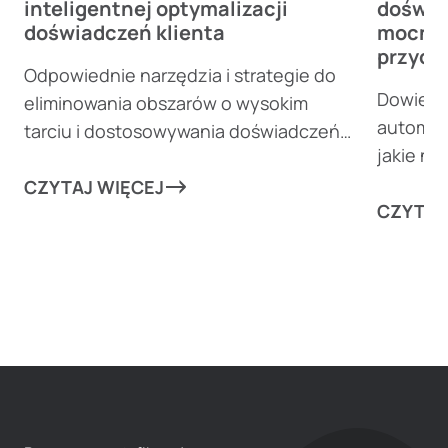
inteligentnej optymalizacji
doświa
doświadczeń klienta
mocnie
przyc
Odpowiednie narzędzia i strategie do
Dowiedz 
eliminowania obszarów o wysokim
automaty
tarciu i dostosowywania doświadczeń
jakie n
klientów mogą wznieść Twój biznes na
przekier
nowe wyżyny!
CZYTAJ WIĘCEJ
rutynowy
CZYTAJ
w każdy
marketi