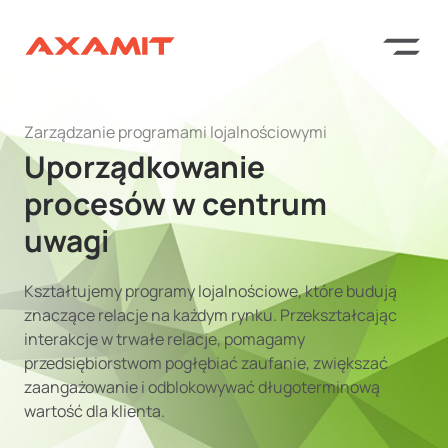
Zarządzanie programami lojalnościowymi
Uporządkowanie
procesów w centrum
uwagi
Kształtujemy programy lojalnościowe, które budują
znaczące relacje na każdym rynku. Przekształcając
interakcje w trwałe relacje, pomagamy
przedsiębiorstwom pogłębiać zaufanie, zwiększać
zaangażowanie i odblokowywać długoterminową
wartość dla klienta.