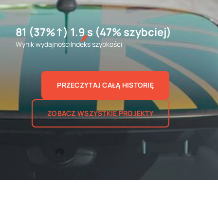
81 (37%↑)
1.9 s (47% szybciej)
Wynik wydajności
Indeks szybkości
PRZECZYTAJ CAŁĄ HISTORIĘ
ZOBACZ WSZYSTKIE PROJEKTY