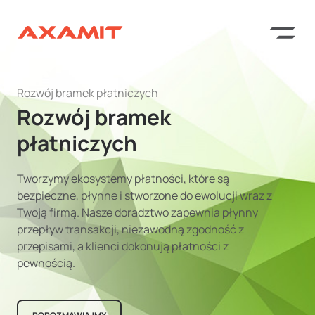
Rozwój bramek płatniczych
Rozwój bramek
płatniczych
Tworzymy ekosystemy płatności, które są
bezpieczne, płynne i stworzone do ewolucji wraz z
Twoją firmą. Nasze doradztwo zapewnia płynny
przepływ transakcji, niezawodną zgodność z
przepisami, a klienci dokonują płatności z
pewnością.