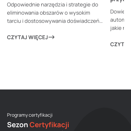
Odpowiednie narzędzia i strategie do
Dowiedz 
eliminowania obszarów o wysokim
automaty
tarciu i dostosowywania doświadczeń
jakie n
klientów mogą wznieść Twój biznes na
przekier
nowe wyżyny!
CZYTAJ WIĘCEJ
rutynowy
CZYTAJ
w każdy
marketi
Programy certyfikacji
Sezon
Certyfikacji