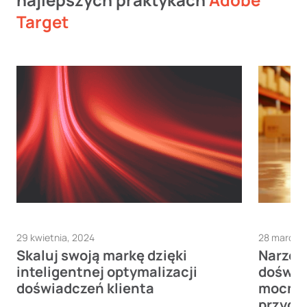
Target
29 kwietnia, 2024
28 marca,
Skaluj swoją markę dzięki
Narzęd
inteligentnej optymalizacji
doświa
doświadczeń klienta
mocnie
przyc