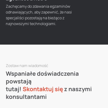
Zachęcamy do zdawania egzaminów
odnawiających, aby zapewnić, że nasi
specjaliści pozostają na bieżąco z
najnowszymi technologiami.
Zostaw nam wiadomość
Wspaniałe doświadczenia
powstają
tutaj!
Skontaktuj się
z naszymi
konsultantami