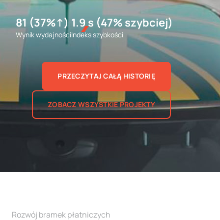
81 (37%↑)
1.9 s (47% szybciej)
Wynik wydajności
Indeks szybkości
PRZECZYTAJ CAŁĄ HISTORIĘ
ZOBACZ WSZYSTKIE PROJEKTY
Rozwój bramek płatniczych