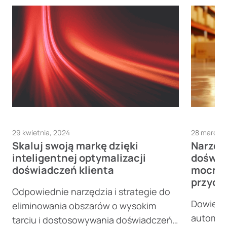
29 kwietnia, 2024
28 marca,
Skaluj swoją markę dzięki
Narzęd
inteligentnej optymalizacji
doświa
doświadczeń klienta
mocnie
przyc
Odpowiednie narzędzia i strategie do
Dowiedz 
eliminowania obszarów o wysokim
automaty
tarciu i dostosowywania doświadczeń