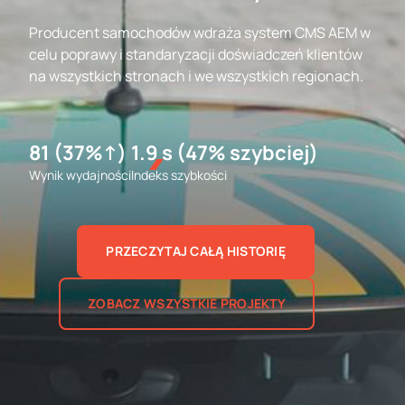
Producent samochodów wdraża system CMS AEM w
celu poprawy i standaryzacji doświadczeń klientów
na wszystkich stronach i we wszystkich regionach.
81 (37%↑)
1.9 s (47% szybciej)
Wynik wydajności
Indeks szybkości
PRZECZYTAJ CAŁĄ HISTORIĘ
ZOBACZ WSZYSTKIE PROJEKTY