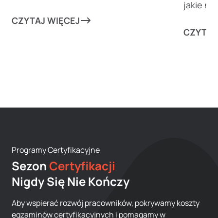
jakie n
klientów mogą wznieść Twój biznes na
przekier
nowe wyżyny!
CZYTAJ WIĘCEJ
rutynowy
CZYTAJ
w każdy
marketi
Programy Certyfikacyjne
Sezon
Certyfikacji
Nigdy Się Nie Kończy
Aby wspierać rozwój pracowników, pokrywamy koszty
egzaminów certyfikacyjnych i pomagamy w