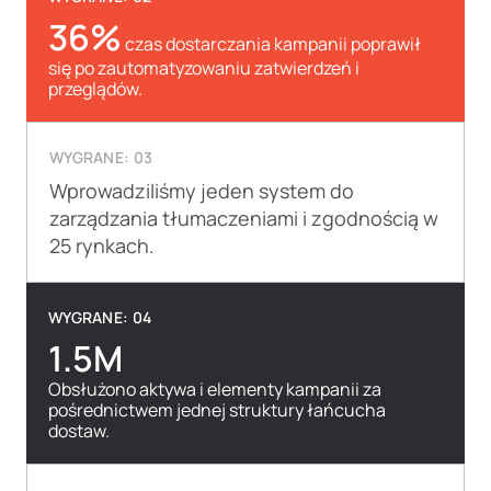
36%
czas dostarczania kampanii poprawił
się po zautomatyzowaniu zatwierdzeń i
przeglądów.
WYGRANE: 03
Wprowadziliśmy jeden system do
zarządzania tłumaczeniami i zgodnością w
25 rynkach.
WYGRANE: 04
1.5M
Obsłużono aktywa i elementy kampanii za
pośrednictwem jednej struktury łańcucha
dostaw.