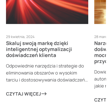
29 kwietnia, 2024
28 marca,
Skaluj swoją markę dzięki
Narzęd
inteligentnej optymalizacji
doświa
doświadczeń klienta
mocnie
przyc
Odpowiednie narzędzia i strategie do
Dowiedz 
eliminowania obszarów o wysokim
automaty
tarciu i dostosowywania doświadczeń
jakie n
klientów mogą wznieść Twój biznes na
przekier
nowe wyżyny!
CZYTAJ WIĘCEJ
rutynowy
CZYTAJ
w każdy