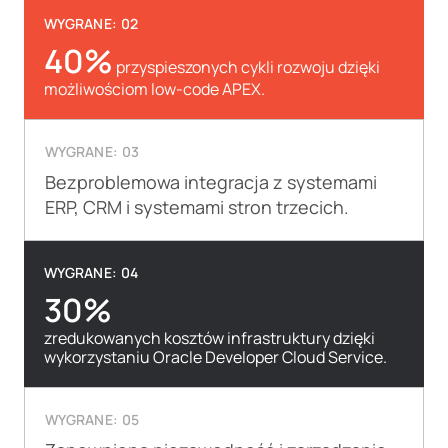
WYGRANE: 02
40%
przyspieszonych cykli rozwoju dzięki
możliwościom low-code APEX.
WYGRANE: 03
Bezproblemowa integracja z systemami
ERP, CRM i systemami stron trzecich.
WYGRANE: 04
30%
zredukowanych kosztów infrastruktury dzięki
wykorzystaniu Oracle Developer Cloud Service.
WYGRANE: 05