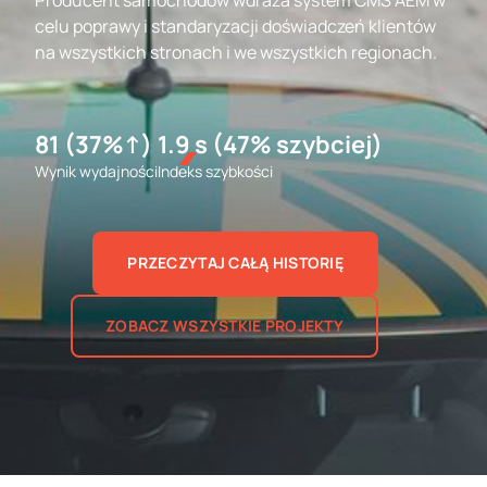
Producent samochodów wdraża system CMS AEM w
celu poprawy i standaryzacji doświadczeń klientów
na wszystkich stronach i we wszystkich regionach.
81 (37%↑)
1.9 s (47% szybciej)
Wynik wydajności
Indeks szybkości
PRZECZYTAJ CAŁĄ HISTORIĘ
ZOBACZ WSZYSTKIE PROJEKTY