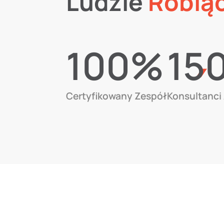
Ludzie
Robią
100%
15
Certyfikowany Zespół
Konsultanci