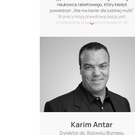
sztuki walki, aby mierzyć się ze swoimi
naukowca rakietowego, który kiedyś
ograniczeniami, stale je przekraczając.
powiedział: „Nie ma barier dla ludzkiej myśli”.
W pracy moją prawdziwą pasją jest
znajdowanie kreatywnych podejść do
przekształcania chaosu w harmonię. W
wolnym czasie komponuję i wykonuję
muzykę. To uniwersalny język, który
pomaga mi łączyć się z ludźmi z różnych
środowisk i kultur. Dodatkowo trenuję
sztuki walki, aby mierzyć się ze swoimi
ograniczeniami, stale je przekraczając.
Karim Antar
Dyrektor ds. Rozwoju Biznesu
W sprzedaży nastawienie na osiąganie
celów to podstawa. Dwa powiedzenia,
które zawsze mi towarzyszą, to: Nigdy nie
mów „Nigdy” i Nie akceptuj „NIE” jako
odpowiedzi. Pomagają mi pozostać
zmotywowaną. Negocjowanie z
potencjalnymi klientami przez miesiące
Karim Antar
może być wyczerpujące psychicznie i
Dyrektor ds. Rozwoju Biznesu
fizycznie. Ale zamykanie transakcji zawsze