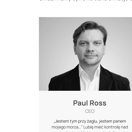
Paul Ross
CEO
„Jestem tym przy żaglu, jestem panem
mojego morza…” Lubię mieć kontrolę nad
swoim życiem. Moja praca jest dla mnie
niesamowita, ponieważ zmusza mnie do
kreatywnego myślenia i zamieniania
wyzwań w możliwości.
Aby utrzymać wysoki poziom energii,
Paul Ross
przełączam się między różnymi
CEO
aktywnościami. To sprzyja rozwojowi
osobistemu i otwiera drzwi na nowe
„Jestem tym przy żaglu, jestem panem
pomysły.
mojego morza…” Lubię mieć kontrolę nad
Moim ulubionym sposobem na przerwę jest