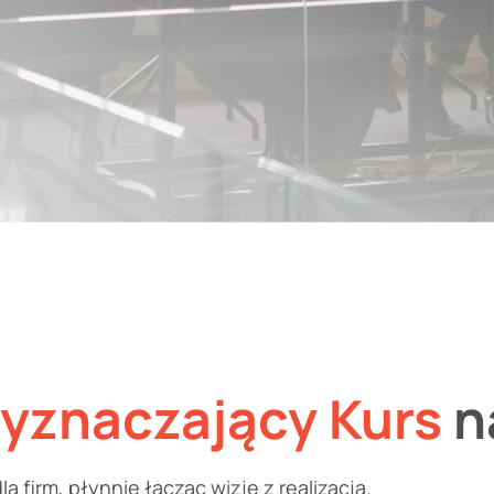
yznaczający Kurs
n
 firm, płynnie łącząc wizję z realizacją.