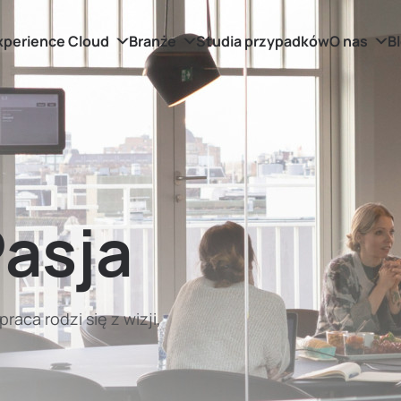
xperience Cloud
Branże
Studia przypadków
O nas
B
asja
raca rodzi się z wizji,