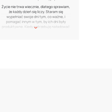
wspomnienia, które będziemy pielęgnować
Życie nie trwa wiecznie, dlatego sprawiam,
na zawsze. Odkrywamy nowe miejsca,
że każdy dzień się liczy. Staram się
bawimy się i żyjemy chwilą.
wypełniać swoje dni tym, co ważne, i
pomagać innym w tym, by ich dni były
produktywne. Kiedy potrzebuję naładować
baterie, wyjeżdżam z przyjaciółmi poza
miasto, aby uciec od zgiełku i zbliżyć się do
natury. Każda nowa przygoda z przyjaciółmi
wzmacnia nasze więzi i tworzy trwałe
wspomnienia, które będziemy pielęgnować
na zawsze. Odkrywamy nowe miejsca,
bawimy się i żyjemy chwilą.