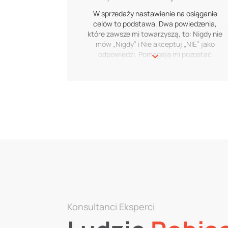
poprawia mi humor. Aby się zrelaksować,
W sprzedaży nastawienie na osiąganie
uwielbiam spędzać czas na świeżym
celów to podstawa. Dwa powiedzenia,
powietrzu, wędrując, jeżdżąc na rowerze
które zawsze mi towarzyszą, to: Nigdy nie
lub kajakiem. A czasami nie ma nic lepszego
mów „Nigdy” i Nie akceptuj „NIE” jako
niż leżenie na plaży pod ciepłym słońcem,
odpowiedzi. Pomagają mi pozostać
ciesząc się spokojem. To czysty błogostan.
zmotywowaną. Negocjowanie z
potencjalnymi klientami przez miesiące
może być wyczerpujące psychicznie i
fizycznie. Ale zamykanie transakcji zawsze
poprawia mi humor. Aby się zrelaksować,
uwielbiam spędzać czas na świeżym
powietrzu, wędrując, jeżdżąc na rowerze
lub kajakiem. A czasami nie ma nic lepszego
niż leżenie na plaży pod ciepłym słońcem,
ciesząc się spokojem. To czysty błogostan.
Konsultanci Eksperci