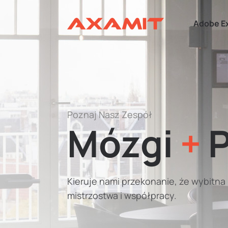
Adobe E
Poznaj Nasz Zespół
Mózgi
+
P
Kieruje nami przekonanie, że wybitna p
mistrzostwa i współpracy.