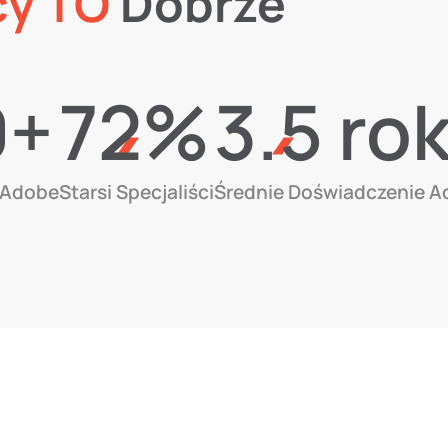
cy TO
Dobrze
0+
72%
3.5 ro
 Adobe
Starsi Specjaliści
Średnie Doświadczenie 