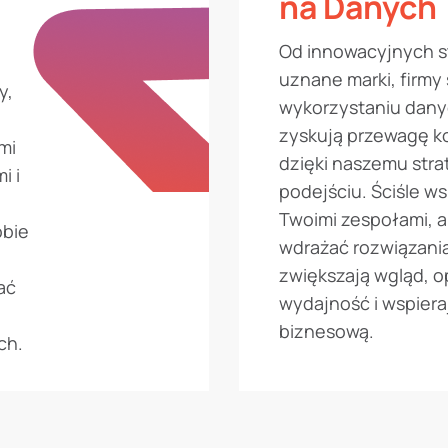
na Danych
Od innowacyjnych s
uznane marki, firmy 
y,
wykorzystaniu dany
zyskują przewagę k
mi
dzięki naszemu str
i i
podejściu. Ściśle w
e
Twoimi zespołami, a
obie
wdrażać rozwiązania
zwiększają wgląd, o
ać
wydajność i wspiera
biznesową.
ch.