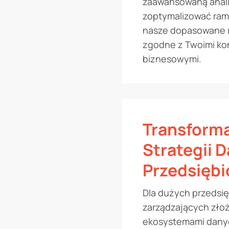
zaawansowaną anali
zoptymalizować ram
nasze dopasowane r
zgodne z Twoimi ko
biznesowymi.
Transform
Strategii 
Przedsiębi
Dla dużych przedsię
zarządzających zło
ekosystemami dany