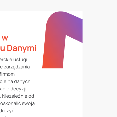
 w
iu Danymi
erckie usługi
e zarządzania
firmom
cje na danych,
nie decyzji i
 Niezależnie od
oskonalić swoją
wdrożyć