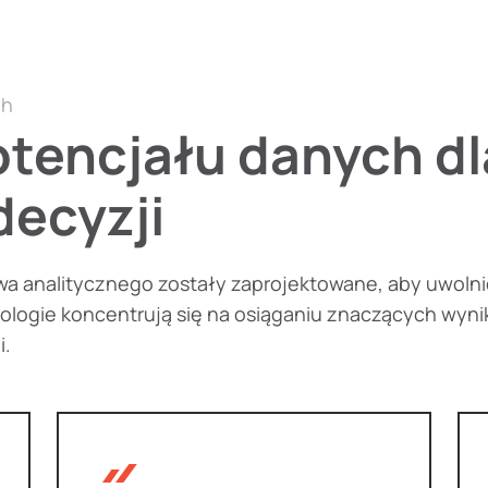
ch
otencjału danych dl
ecyzji
a analitycznego zostały zaprojektowane, aby uwolni
logie koncentrują się na osiąganiu znaczących wyni
i.