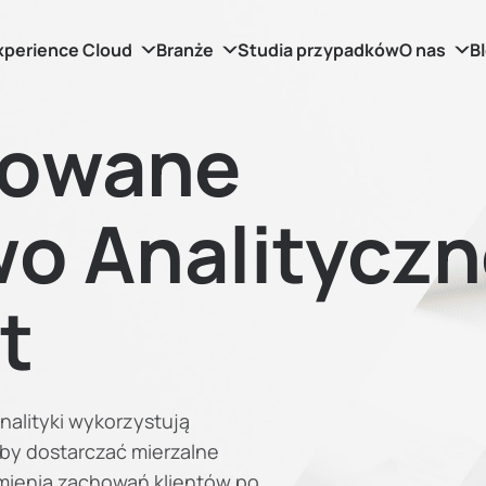
xperience Cloud
Branże
Studia przypadków
O nas
B
owane
o Analityczn
t
nalityki wykorzystują
aby dostarczać mierzalne
mienia zachowań klientów po