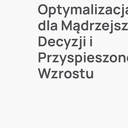
Optymalizacj
dla Mądrzejs
Decyzji i
Przyspieszo
Wzrostu