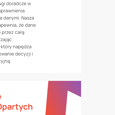
ugi doradcze w
usprawnienia
ia danymi. Nasza
apewnia, że dane
 przez całą
czając
 który napędza
wanie decyzji i
yjną.
e
Opartych