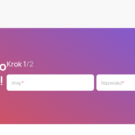
o
Krok 1
/
2
!
Imię
*
Nazwisko
*