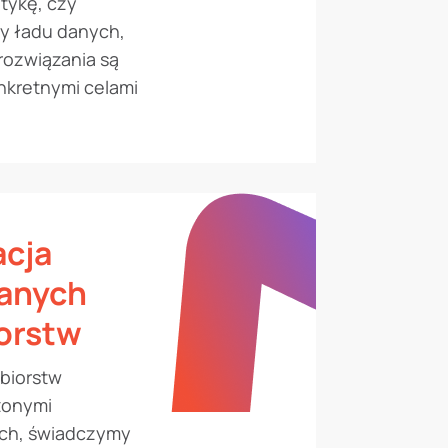
tykę, czy
y ładu danych,
ozwiązania są
nkretnymi celami
acja
Danych
orstw
biorstw
żonymi
ch, świadczymy