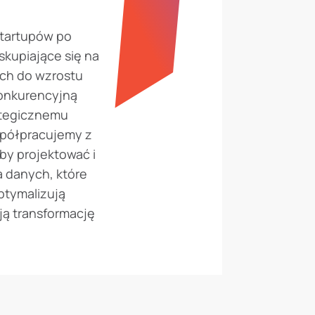
tartupów po
skupiające się na
ch do wzrostu
onkurencyjną
ategicznemu
spółpracujemy z
by projektować i
 danych, które
ptymalizują
ją transformację