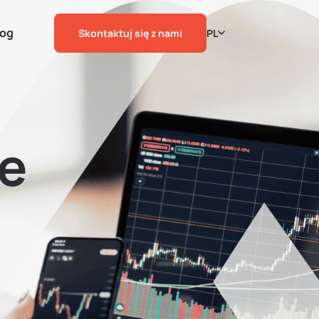
log
Skontaktuj się z nami
PL
e