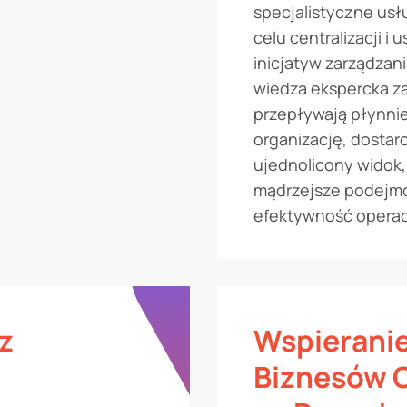
specjalistyczne usł
celu centralizacji i 
inicjatyw zarządzan
wiedza ekspercka z
przepływają płynnie
organizację, dostar
ujednolicony widok,
mądrzejsze podejmo
efektywność operac
z
Wspierani
Biznesów 