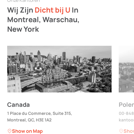
Onze Kantoren
Wij Zijn
Dicht bij U
In
Montreal, Warschau,
New York
Canada
Pole
1 Place du Commerce, Suite 315,
00-848
Montreal, QC, H3E 1A2
kantoor
Show on Map
Sho