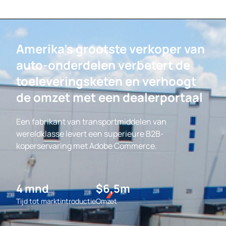
Amerika's grootste verkoper van
auto-onderdelen verbetert de
toeleveringsketen en verhoogt
de omzet met een dealerportaal
Een fabrikant van transportmiddelen van
wereldklasse levert een superieure B2B-
koperservaring met
Adobe Commerce
.
4 mnd
$6,5m
Tijd tot marktintroductie
Omzet